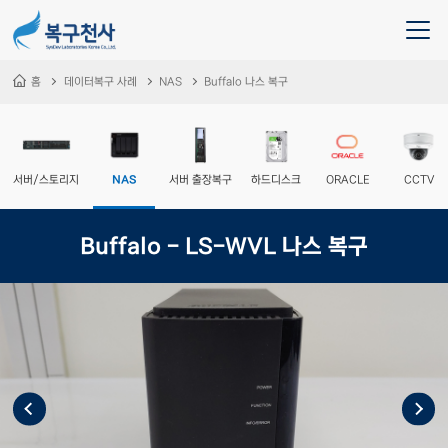
홈
데이터복구 사례
NAS
Buffalo 나스 복구
서버/스토리지
NAS
서버 출장복구
하드디스크
ORACLE
CCTV
Buffalo - LS-WVL 나스 복구