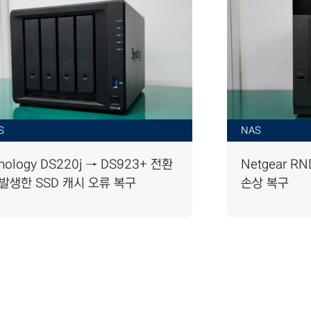
S
NAS
nology DS220j → DS923+ 전환
Netgear R
 발생한 SSD 캐시 오류 복구
손상 복구