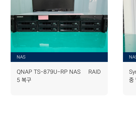
NAS
NA
QNAP TS-879U-RP NAS – RAID
Sy
5 복구
중