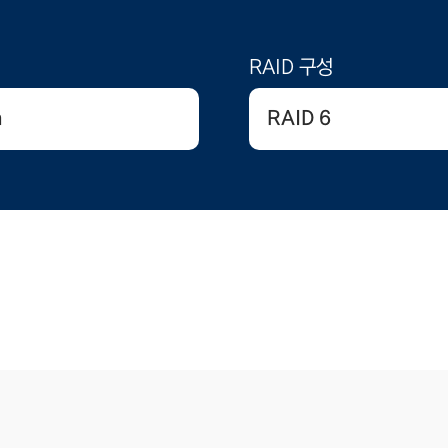
RAID 구성
a
RAID 6